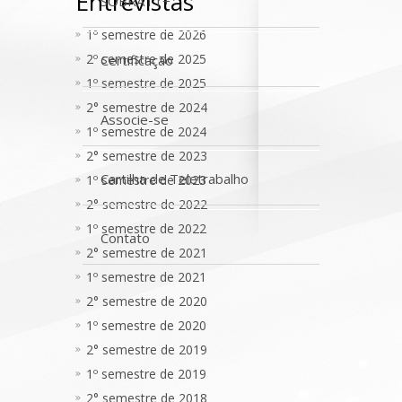
Entrevistas
SOBRATT+
1º semestre de 2026
2º semestre de 2025
Certificação
1º semestre de 2025
2° semestre de 2024
Associe-se
1º semestre de 2024
2° semestre de 2023
Cartilha de Teletrabalho
1º semestre de 2023
2° semestre de 2022
1º semestre de 2022
Contato
2° semestre de 2021
1º semestre de 2021
2° semestre de 2020
1º semestre de 2020
2° semestre de 2019
1º semestre de 2019
2° semestre de 2018