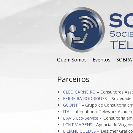
Quem Somos
Eventos
SOBRA
Parceiros
CLEO CARNEIRO
– Consultores Ass
FERREIRA RODRIGUES
– Sociedade
GCONTT
– Grupo de Consultoria em
ITA
- International Telework Acade
L'AVIS Eco-Service
- Consultoria em
LCNT VIAGENS
- Agência de Viagen
LILIANE GUEDES
– Designer Gráfico