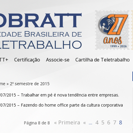
TT+
Certificação
Associe-se
Cartilha de Teletrabalho
me
»
2º semestre de 2015
/07/2015 – Trabalhar em pé é nova tendência entre empresas.
/07/2015 – Fazendo do home office parte da cultura corporativa
« Primeira
«
...
4
5
6
7
8
Página 8 de 8