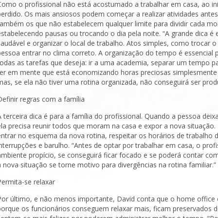
Como o profissional não está acostumado a trabalhar em casa, ao inic
perdido. Os mais ansiosos podem começar a realizar atividades ant
também os que não estabelecem qualquer limite para dividir cada m
estabelecendo pausas ou trocando o dia pela noite. “A grande dica é e
saudável e organizar o local de trabalho. Atos simples, como trocar o
pessoa entrar no clima correto. A organização do tempo é essencial pa
todas as tarefas que deseja: ir a uma academia, separar um tempo para
ter em mente que está economizando horas preciosas simplesmente p
mas, se ela não tiver uma rotina organizada, não conseguirá ser produ
Definir regras com a família
A terceira dica é para a família do profissional. Quando a pessoa deix
ela precisa reunir todos que moram na casa e expor a nova situação. 
entrar no esquema da nova rotina, respeitar os horários de trabalho d
interrupções e barulho. “Antes de optar por trabalhar em casa, o profi
ambiente propício, se conseguirá ficar focado e se poderá contar c
a nova situação se torne motivo para divergências na rotina familiar.”
Permita-se relaxar
Por último, e não menos importante, David conta que o home office 
porque os funcionários conseguem relaxar mais, ficam preservados d