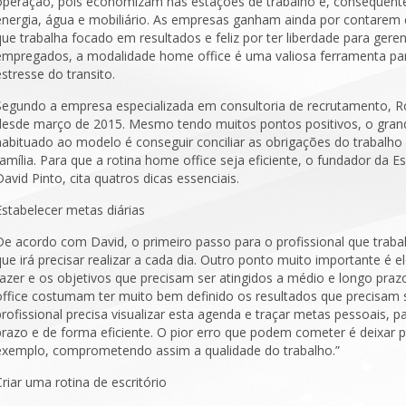
operação, pois economizam nas estações de trabalho e, consequent
energia, água e mobiliário. As empresas ganham ainda por contarem
que trabalha focado em resultados e feliz por ter liberdade para ger
empregados, a modalidade home office é uma valiosa ferramenta pa
estresse do transito.
Segundo a empresa especializada em consultoria de recrutamento, R
desde março de 2015. Mesmo tendo muitos pontos positivos, o gran
habituado ao modelo é conseguir conciliar as obrigações do trabalh
família. Para que a rotina home office seja eficiente, o fundador da
David Pinto, cita quatros dicas essenciais.
Estabelecer metas diárias
De acordo com David, o primeiro passo para o profissional que traba
que irá precisar realizar a cada dia. Outro ponto muito importante é el
fazer e os objetivos que precisam ser atingidos a médio e longo pr
office costumam ter muito bem definido os resultados que precisam s
profissional precisa visualizar esta agenda e traçar metas pessoais, p
prazo e de forma eficiente. O pior erro que podem cometer é deixar pa
exemplo, comprometendo assim a qualidade do trabalho.”
Criar uma rotina de escritório