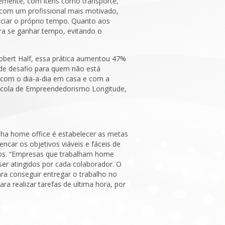
emente, com itens como transporte,
 com um profissional mais motivado,
enciar o próprio tempo. Quanto aos
ra se ganhar tempo, evitando o
obert Half, essa prática aumentou 47%
de desafio para quem não está
o com o dia-a-dia em casa e com a
 Escola de Empreendedorismo Longitude,
lha home office é estabelecer as metas
encar os objetivos viáveis e fáceis de
azos. “Empresas que trabalham home
er atingidos por cada colaborador. O
ara conseguir entregar o trabalho no
ra realizar tarefas de ultima hora, por