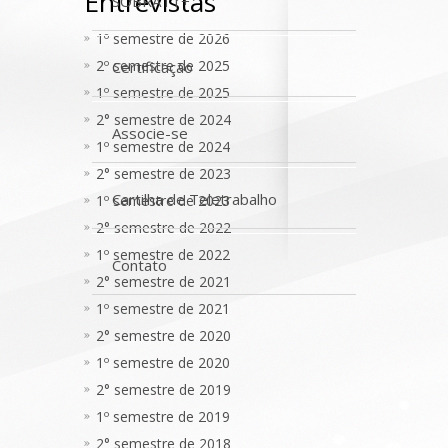
Entrevistas
SOBRATT+
1º semestre de 2026
2º semestre de 2025
Certificação
1º semestre de 2025
2° semestre de 2024
Associe-se
1º semestre de 2024
2° semestre de 2023
Cartilha de Teletrabalho
1º semestre de 2023
2° semestre de 2022
1º semestre de 2022
Contato
2° semestre de 2021
1º semestre de 2021
2° semestre de 2020
1º semestre de 2020
2° semestre de 2019
1º semestre de 2019
2° semestre de 2018