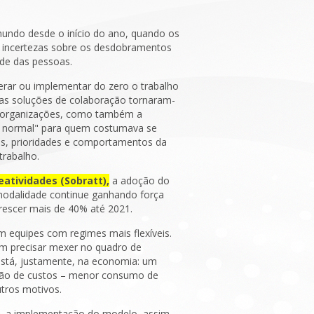
undo desde o início do ano, quando os
s incertezas sobre os desdobramentos
de das pessoas.
erar ou implementar do zero o trabalho
 as soluções de colaboração tornaram-
as organizações, como também a
vo normal" para quem costumava se
es, prioridades e comportamentos da
trabalho.
eatividades (Sobratt),
a adoção do
 modalidade continue ganhando força
rescer mais de 40% até 2021.
 equipes com regimes mais flexíveis.
em precisar mexer no quadro de
 está, justamente, na economia: um
ução de custos – menor consumo de
utros motivos.
s, a implementação do modelo, assim