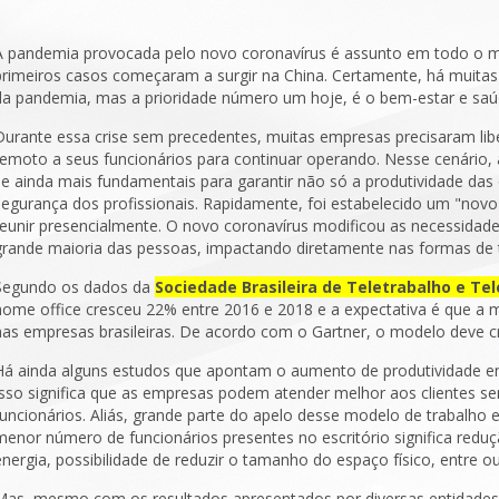
A pandemia provocada pelo novo coronavírus é assunto em todo o m
primeiros casos começaram a surgir na China. Certamente, há muita
da pandemia, mas a prioridade número um hoje, é o bem-estar e saú
Durante essa crise sem precedentes, muitas empresas precisaram lib
remoto a seus funcionários para continuar operando. Nesse cenário,
se ainda mais fundamentais para garantir não só a produtividade d
segurança dos profissionais. Rapidamente, foi estabelecido um "no
reunir presencialmente. O novo coronavírus modificou as necessidad
grande maioria das pessoas, impactando diretamente nas formas de 
Segundo os dados da
Sociedade Brasileira de Teletrabalho e Tel
home office cresceu 22% entre 2016 e 2018 e a expectativa é que a
nas empresas brasileiras. De acordo com o Gartner, o modelo deve c
Há ainda alguns estudos que apontam o aumento de produtividade em
Isso significa que as empresas podem atender melhor aos clientes s
funcionários. Aliás, grande parte do apelo desse modelo de trabalho
menor número de funcionários presentes no escritório significa red
energia, possibilidade de reduzir o tamanho do espaço físico, entre o
Mas, mesmo com os resultados apresentados por diversas entidade