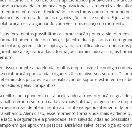
como a maioria das mudanças organizacionais, também traz desafio
um enorme número de funcionários conectados com o menor número 
obstáculos enfrentados pelas organizações nesse sentido. É justamen
colaboração estão ganhando cada vez mais espaço no momento.
Essas ferramentas possibilitam a comunicação por voz, vídeo, mens
compartilhamento de conteúdo, seja entre duas pessoas ou em grup
controlado, gerenciado e criptografado, simplificando as rotinas dos
garantindo a segurança das informações, diminuindo assim, as barre
remoto.
Por isso, durante a pandemia, muitas empresas de tecnologia começa
de colaboração para ajudar organizações de diversos setores. Disponi
determinados pacotes e a intensificação de suporte estão entre os b
concedidos pelas companhias.
Acredito que a pandemia está acelerando a transformação digital de 
trabalho remoto se torna cada vez mais habitual, os gestores e empr
o mesmo nível de atendimento ao cliente independentemente de ond
trabalhando. Além disso, esse momento torna ainda mais evidente o 
de lado a segurança e a privacidade, tem salvado vidas ao possibilit
tempo em que aproxima pessoas. Distância salva, tecnologia aproxim