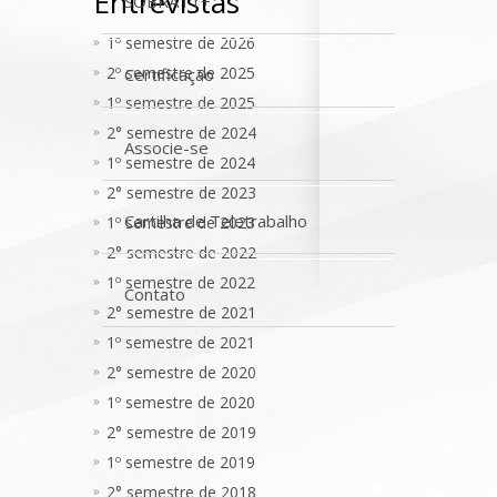
Entrevistas
SOBRATT+
1º semestre de 2026
2º semestre de 2025
Certificação
1º semestre de 2025
2° semestre de 2024
Associe-se
1º semestre de 2024
2° semestre de 2023
Cartilha de Teletrabalho
1º semestre de 2023
2° semestre de 2022
1º semestre de 2022
Contato
2° semestre de 2021
1º semestre de 2021
2° semestre de 2020
1º semestre de 2020
2° semestre de 2019
1º semestre de 2019
2° semestre de 2018