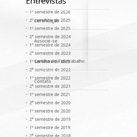
Entrevistas
SOBRATT+
1º semestre de 2026
2º semestre de 2025
Certificação
1º semestre de 2025
2° semestre de 2024
Associe-se
1º semestre de 2024
2° semestre de 2023
Cartilha de Teletrabalho
1º semestre de 2023
2° semestre de 2022
1º semestre de 2022
Contato
2° semestre de 2021
1º semestre de 2021
2° semestre de 2020
1º semestre de 2020
2° semestre de 2019
1º semestre de 2019
2° semestre de 2018