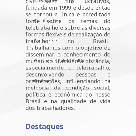
civil, sem fins lucrativos,
SOBRATT+
fundada em 1999 e desde então
se tornou a única e acreditada
fonte sobre os temas do
Certificação
teletrabalho e sobre as diversas
formas flexíveis de realização do
trabalho no Brasil.
Associe-se
Trabalhamos com o objetivo de
disseminar o conhecimento do
mundo do trabalho à distância,
Cartilha de Teletrabalho
especialmente o teletrabalho,
desenvolvendo pessoas e
organizações, influenciando na
Contato
melhoria da condição social,
política e econômica do nosso
Brasil e na qualidade de vida
dos trabalhadores.
Destaques